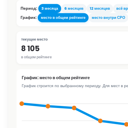
Период:
3 месяца
6 месяцев
12 месяцев
всё в
График:
место в общем рейтинге
место внутри СРО
текущее место
8 105
в общем рейтинге
График: место в общем рейтинге
График строится по выбранному периоду. Для мест в р