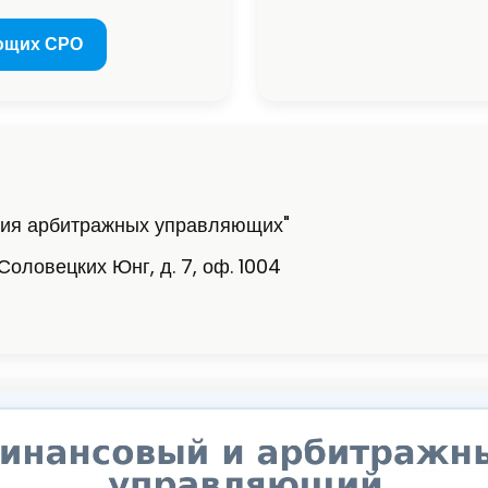
ющих СРО
дия арбитражных управляющих"
Соловецких Юнг, д. 7, оф. 1004