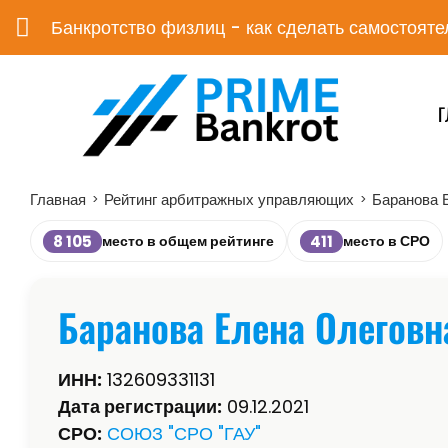
Банкротство физлиц - как сделать самостояте
Г
Главная
Рейтинг арбитражных управляющих
Баранова 
>
>
8 105
411
место в общем рейтинге
место в СРО
Баранова Елена Олеговн
ИНН:
132609331131
Дата регистрации:
09.12.2021
СРО:
СОЮЗ "СРО "ГАУ"