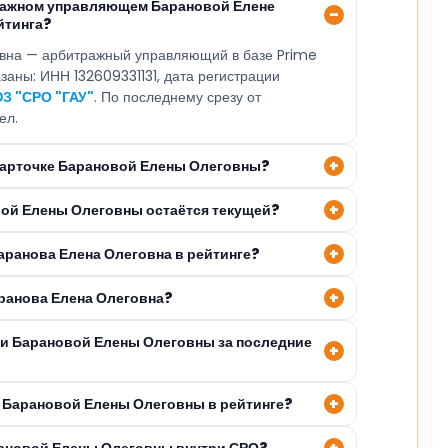
ражном управляющем Барановой Елене
йтинга?
вна — арбитражный управляющий в базе Prime
азаны: ИНН 132609331131, дата регистрации
З "СРО "ГАУ"
. По последнему срезу от
ел.
 карточке Барановой Елены Олеговны?
вой Елены Олеговны остаётся текущей?
аранова Елена Олеговна в рейтинге?
аранова Елена Олеговна?
ли Барановой Елены Олеговны за последние
 Барановой Елены Олеговны в рейтинге?
рановой Елены Олеговны внутри СРО?