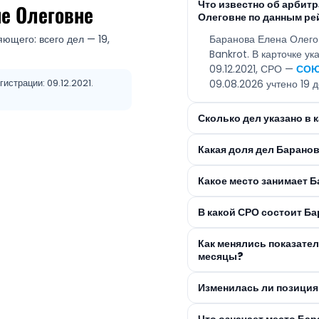
Что известно об арбит
не Олеговне
Олеговне по данным ре
ющего: всего дел — 19,
Баранова Елена Олего
Bankrot. В карточке ук
09.12.2021, СРО —
СОЮ
гистрации: 09.12.2021.
09.08.2026 учтено 19 д
Сколько дел указано в
Какая доля дел Барано
Какое место занимает Б
В какой СРО состоит Б
Как менялись показате
месяцы?
Изменилась ли позиция
Что означает место Ба