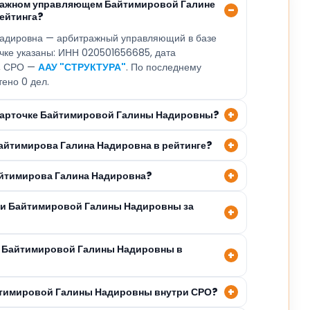
тражном управляющем Байтимировой Галине
ейтинга?
адировна — арбитражный управляющий в базе
очке указаны: ИНН 020501656685, дата
4, СРО —
ААУ "СТРУКТУРА"
. По последнему
тено 0 дел.
 карточке Байтимировой Галины Надировны?
Байтимирова Галина Надировна в рейтинге?
айтимирова Галина Надировна?
ли Байтимировой Галины Надировны за
я Байтимировой Галины Надировны в
йтимировой Галины Надировны внутри СРО?