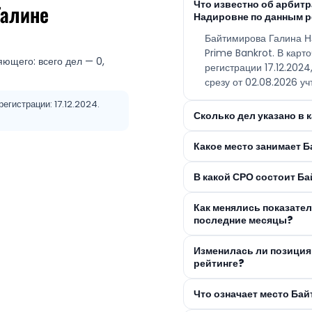
Что известно об арби
Галине
Надировне по данным р
Байтимирова Галина Н
Prime Bankrot. В карт
яющего: всего дел — 0,
регистрации 17.12.202
срезу от 02.08.2026 уч
егистрации: 17.12.2024.
Сколько дел указано в
Какое место занимает 
В какой СРО состоит Б
Как менялись показате
последние месяцы?
Изменилась ли позици
рейтинге?
Что означает место Ба