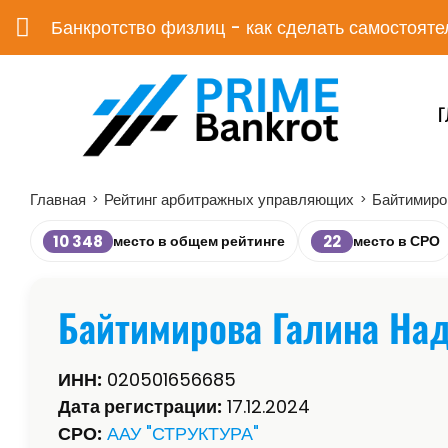
Банкротство физлиц - как сделать самостояте
Г
Главная
Рейтинг арбитражных управляющих
Байтимиро
>
>
10 348
22
место в общем рейтинге
место в СРО
Байтимирова Галина На
ИНН:
020501656685
Дата регистрации:
17.12.2024
СРО:
ААУ "СТРУКТУРА"