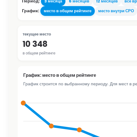
Период:
3 месяца
6 месяцев
12 месяцев
всё в
График:
место в общем рейтинге
место внутри СРО
текущее место
10 348
в общем рейтинге
График: место в общем рейтинге
График строится по выбранному периоду. Для мест в р