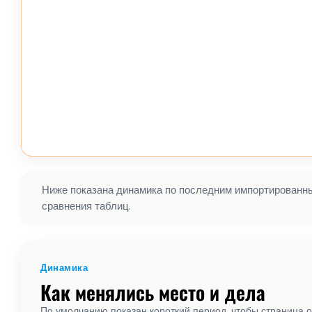
Ниже показана динамика по последним импортированным
сравнения таблиц.
Динамика
Как менялись место и дела
По умолчанию показан короткий период, чтобы страница о