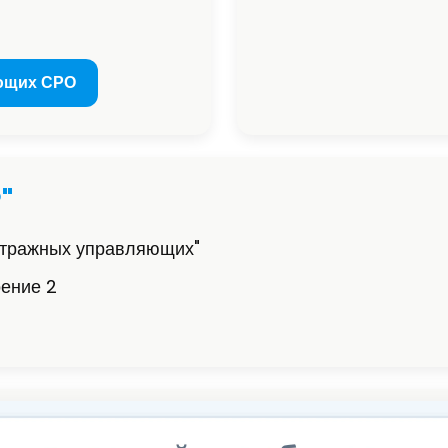
ющих СРО
"
итражных управляющих"
оение 2