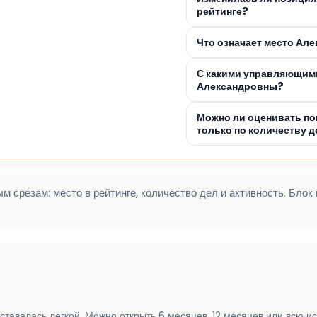
рейтинге?
Что означает место Ал
С какими управляющими
Александровны?
Можно ли оценивать по
только по количеству д
 срезам: место в рейтинге, количество дел и активность. Блок
ставалась лёгкой. Можно открыть 6 месяцев, 12 месяцев или всю и