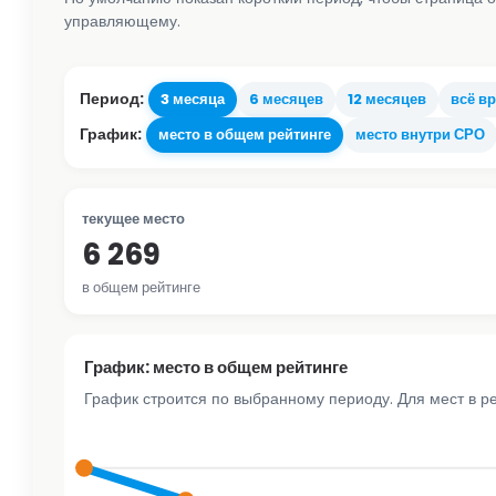
управляющему.
Период:
3 месяца
6 месяцев
12 месяцев
всё в
График:
место в общем рейтинге
место внутри СРО
текущее место
6 269
в общем рейтинге
График: место в общем рейтинге
График строится по выбранному периоду. Для мест в р