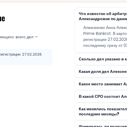
Что известно об арбит
не
Александровне по данн
Алексеенко Анна Алек
Prime Bankrot. В карт
яющего: всего дел —
регистрации 27.02.20
последнему срезу от 0
регистрации: 27.02.2026.
Сколько дел указано в
Какая доля дел Алексе
Какое место занимает А
В какой СРО состоит А
Как менялись показате
последние месяцы?
Изменилась ли позиция