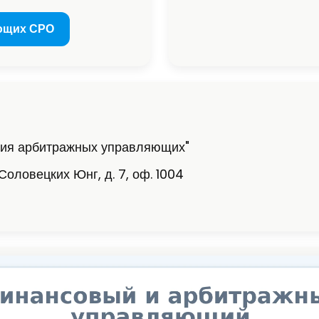
ющих СРО
дия арбитражных управляющих"
Соловецких Юнг, д. 7, оф. 1004