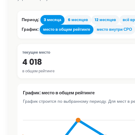
Период:
3 месяца
6 месяцев
12 месяцев
всё в
График:
место в общем рейтинге
место внутри СРО
текущее место
4 018
в общем рейтинге
График: место в общем рейтинге
График строится по выбранному периоду. Для мест в р