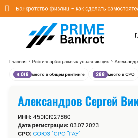
Банкротство физлиц - как сделать самостояте
Г
Главная
Рейтинг арбитражных управляющих
Александр
>
>
4 018
288
место в общем рейтинге
место в СРО
Александров Сергей Ви
ИНН:
450101927860
Дата регистрации:
03.07.2023
СРО:
СОЮЗ "СРО "ГАУ"