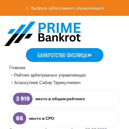
Выбрать арбитражного управляющего
БАНКРОТСТВО ФИЗЛИЦА
Главная
Рейтинг арбитражных управляющих
>
Алахкулиев Сабир Тарикулиевич
>
3 919
место в общем рейтинге
86
место в СРО