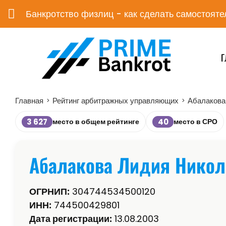
Банкротство физлиц - как сделать самостояте
Г
Главная
Рейтинг арбитражных управляющих
Абалакова
>
>
3 627
40
место в общем рейтинге
место в СРО
Абалакова Лидия Никол
ОГРНИП:
304744534500120
ИНН:
744500429801
Дата регистрации:
13.08.2003