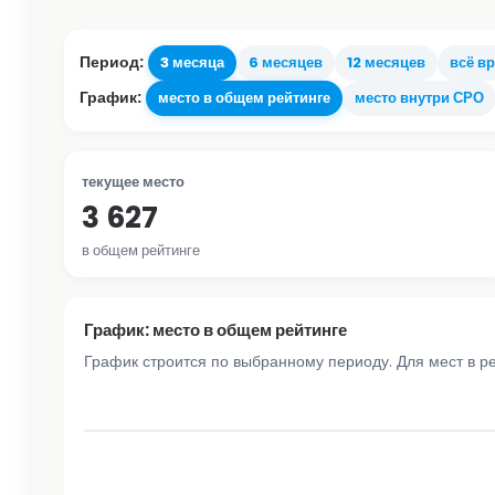
Период:
3 месяца
6 месяцев
12 месяцев
всё в
График:
место в общем рейтинге
место внутри СРО
текущее место
3 627
в общем рейтинге
График: место в общем рейтинге
График строится по выбранному периоду. Для мест в р