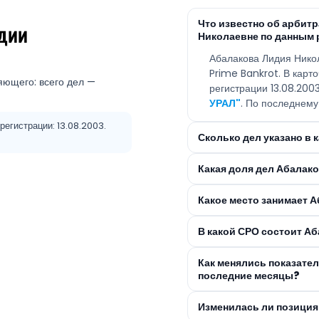
Что известно об арби
дии
Николаевне по данным 
Абалакова Лидия Нико
Prime Bankrot. В карт
яющего: всего дел —
регистрации 13.08.20
УРАЛ"
. По последнему
егистрации: 13.08.2003.
Сколько дел указано в
Какая доля дел Абалак
Какое место занимает 
В какой СРО состоит А
Как менялись показате
последние месяцы?
Изменилась ли позиция